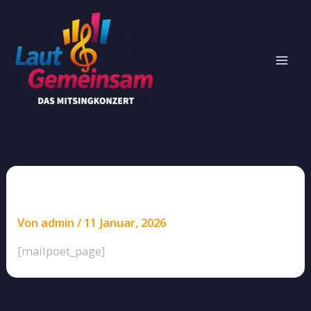
Zum
Inhalt
springen
MailPoet Page
Von
admin
/
11 Januar, 2026
[mailpoet_page]